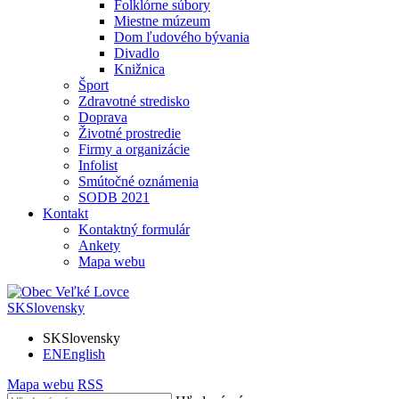
Folklórne súbory
Miestne múzeum
Dom ľudového bývania
Divadlo
Knižnica
Šport
Zdravotné stredisko
Doprava
Životné prostredie
Firmy a organizácie
Infolist
Smútočné oznámenia
SODB 2021
Kontakt
Kontaktný formulár
Ankety
Mapa webu
SK
Slovensky
SK
Slovensky
EN
English
Mapa webu
RSS