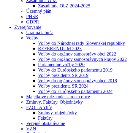
Zasadnutia ObZ
Zasadnutia ObZ 2024-2025
Územný plán
PHSR
GDPR
Zverejňovanie
Úradná tabuľa
Voľby
Voľby do Národnej rady Slovenskej republiky
REFERENDUM 2023
Voľby do orgánov samosprávy obcí 2022
Voľby do orgánov samosprávnych krajov 2022
Parlamentné voľby 2020
Voľby do Európskeho parlamentu 2019
Voľby prezidenta SR 2019
Voľby do orgánov samosprávy obce 2018
Voľby prezidenta SR 2024
Voľby do Európskeho parlamentu 2024
Majetkové priznanie starostu obce
Zmluvy, Faktúry, Objednávky
FZO - Archív
Zmluvy, objednávky
Faktúry
Verejné obstarávanie
VZN