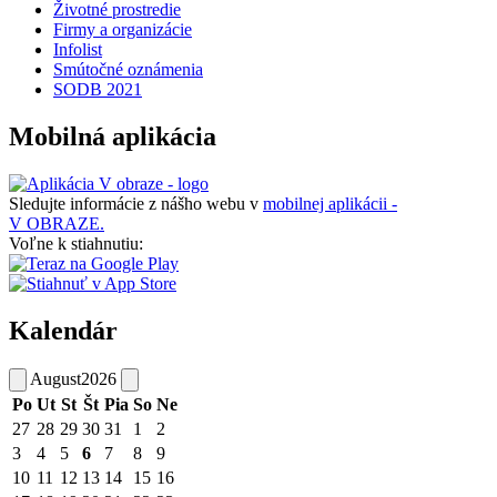
Životné prostredie
Firmy a organizácie
Infolist
Smútočné oznámenia
SODB 2021
Mobilná aplikácia
Sledujte informácie z nášho webu v
mobilnej aplikácii -
V OBRAZE.
Voľne k stiahnutiu:
Kalendár
August
2026
Po
Ut
St
Št
Pia
So
Ne
27
28
29
30
31
1
2
3
4
5
6
7
8
9
10
11
12
13
14
15
16