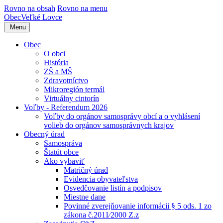
Rovno na obsah
Rovno na menu
Obec
Veľké Lovce
Menu
Obec
O obci
História
ZŠ a MŠ
Zdravotníctvo
Mikroregión termál
Virtuálny cintorín
Voľby - Referendum 2026
Voľby do orgánov samosprávy obcí a o vyhlásení
volieb do orgánov samosprávnych krajov
Obecný úrad
Samospráva
Štatút obce
Ako vybaviť
Matričný úrad
Evidencia obyvateľstva
Osvedčovanie listín a podpisov
Miestne dane
Povinné zverejňovanie informácii § 5 ods. 1 zo
zákona č.2011⁄2000 Z.z