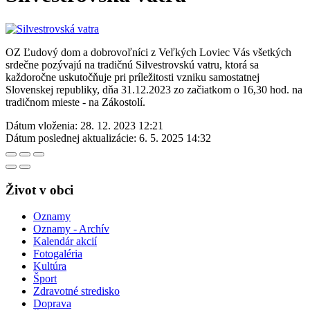
OZ Ľudový dom a dobrovoľníci z Veľkých Loviec Vás všetkých
srdečne pozývajú na tradičnú Silvestrovskú vatru, ktorá sa
každoročne uskutočňuje pri príležitosti vzniku samostatnej
Slovenskej republiky, dňa 31.12.2023 zo začiatkom o 16,30 hod. na
tradičnom mieste - na Zákostolí.
Dátum vloženia:
28. 12. 2023 12:21
Dátum poslednej aktualizácie:
6. 5. 2025 14:32
Život v obci
Oznamy
Oznamy - Archív
Kalendár akcií
Fotogaléria
Kultúra
Šport
Zdravotné stredisko
Doprava