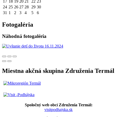
17
18
19
20
21
22
23
24
25
26
27
28
29
30
31
1
2
3
4
5
6
Fotogaléria
Náhodná fotogaléria
Miestna akčná skupina Združenia Termál
Spoločný web obcí Združenia Termál:
visitpodhajska.sk