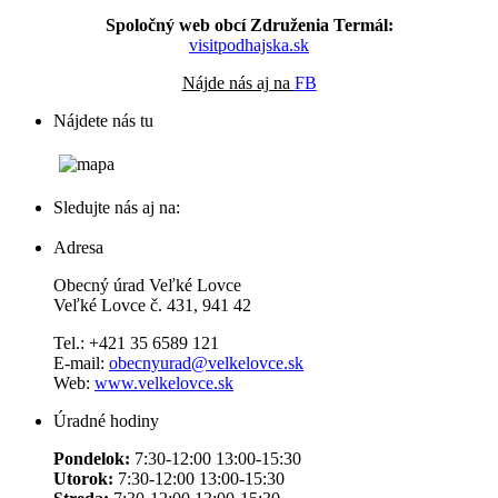
Spoločný web obcí Združenia Termál:
visitpodhajska.sk
Nájde nás aj na
FB
Nájdete nás tu
Sledujte nás aj na:
Adresa
Obecný úrad Veľké Lovce
Veľké Lovce č. 431, 941 42
Tel.: +421 35 6589 121
E-mail:
obecnyurad@velkelovce.sk
Web:
www.velkelovce.sk
Úradné hodiny
Pondelok:
7:30-12:00 13:00-15:30
Utorok:
7:30-12:00 13:00-15:30