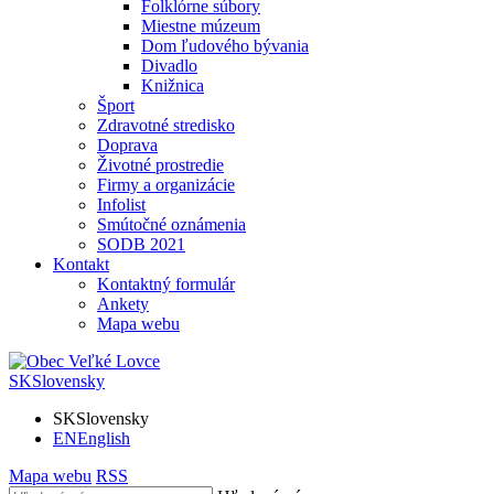
Folklórne súbory
Miestne múzeum
Dom ľudového bývania
Divadlo
Knižnica
Šport
Zdravotné stredisko
Doprava
Životné prostredie
Firmy a organizácie
Infolist
Smútočné oznámenia
SODB 2021
Kontakt
Kontaktný formulár
Ankety
Mapa webu
SK
Slovensky
SK
Slovensky
EN
English
Mapa webu
RSS