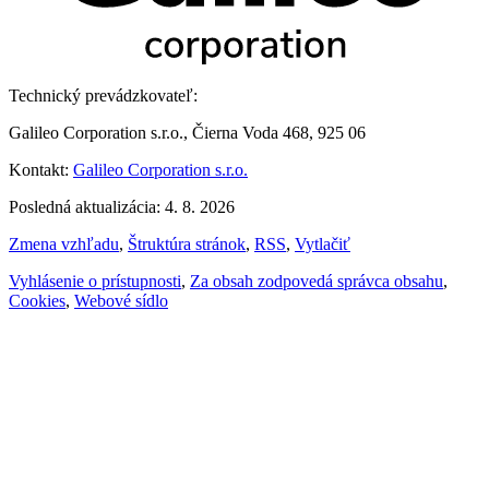
Technický prevádzkovateľ:
Galileo Corporation s.r.o., Čierna Voda 468, 925 06
Kontakt:
Galileo Corporation s.r.o.
Posledná aktualizácia: 4. 8. 2026
Zmena vzhľadu
,
Štruktúra stránok
,
RSS
,
Vytlačiť
Vyhlásenie o prístupnosti
,
Za obsah zodpovedá správca obsahu
,
Cookies
,
Webové sídlo