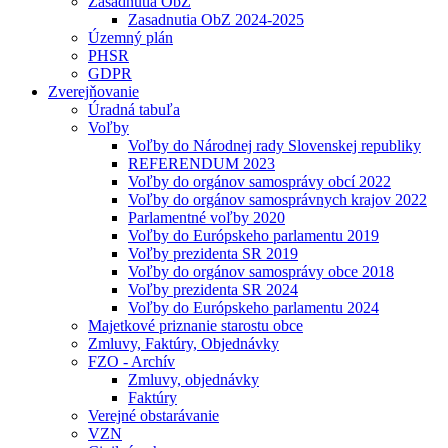
Zasadnutia ObZ
Zasadnutia ObZ 2024-2025
Územný plán
PHSR
GDPR
Zverejňovanie
Úradná tabuľa
Voľby
Voľby do Národnej rady Slovenskej republiky
REFERENDUM 2023
Voľby do orgánov samosprávy obcí 2022
Voľby do orgánov samosprávnych krajov 2022
Parlamentné voľby 2020
Voľby do Európskeho parlamentu 2019
Voľby prezidenta SR 2019
Voľby do orgánov samosprávy obce 2018
Voľby prezidenta SR 2024
Voľby do Európskeho parlamentu 2024
Majetkové priznanie starostu obce
Zmluvy, Faktúry, Objednávky
FZO - Archív
Zmluvy, objednávky
Faktúry
Verejné obstarávanie
VZN