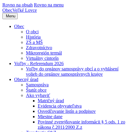
Rovno na obsah
Rovno na menu
Obec
Veľké Lovce
Menu
Obec
O obci
História
ZŠ a MŠ
Zdravotníctvo
Mikroregión termál
Virtuálny cintorín
Voľby - Referendum 2026
Voľby do orgánov samosprávy obcí a o vyhlásení
volieb do orgánov samosprávnych krajov
Obecný úrad
Samospráva
Štatút obce
Ako vybaviť
Matričný úrad
Evidencia obyvateľstva
Osvedčovanie listín a podpisov
Miestne dane
Povinné zverejňovanie informácii § 5 ods. 1 zo
zákona č.2011⁄2000 Z.z