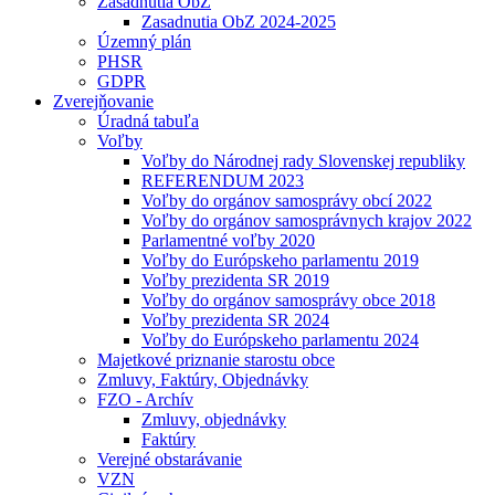
Zasadnutia ObZ
Zasadnutia ObZ 2024-2025
Územný plán
PHSR
GDPR
Zverejňovanie
Úradná tabuľa
Voľby
Voľby do Národnej rady Slovenskej republiky
REFERENDUM 2023
Voľby do orgánov samosprávy obcí 2022
Voľby do orgánov samosprávnych krajov 2022
Parlamentné voľby 2020
Voľby do Európskeho parlamentu 2019
Voľby prezidenta SR 2019
Voľby do orgánov samosprávy obce 2018
Voľby prezidenta SR 2024
Voľby do Európskeho parlamentu 2024
Majetkové priznanie starostu obce
Zmluvy, Faktúry, Objednávky
FZO - Archív
Zmluvy, objednávky
Faktúry
Verejné obstarávanie
VZN