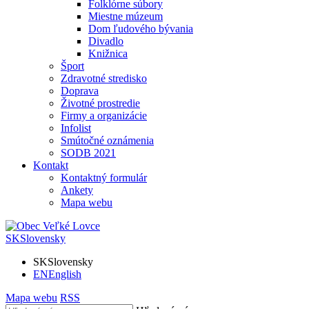
Folklórne súbory
Miestne múzeum
Dom ľudového bývania
Divadlo
Knižnica
Šport
Zdravotné stredisko
Doprava
Životné prostredie
Firmy a organizácie
Infolist
Smútočné oznámenia
SODB 2021
Kontakt
Kontaktný formulár
Ankety
Mapa webu
SK
Slovensky
SK
Slovensky
EN
English
Mapa webu
RSS