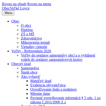
Rovno na obsah
Rovno na menu
Obec
Veľké Lovce
Menu
Obec
O obci
História
ZŠ a MŠ
Zdravotníctvo
Mikroregión termál
Virtuálny cintorín
Voľby - Referendum 2026
Voľby do orgánov samosprávy obcí a o vyhlásení
volieb do orgánov samosprávnych krajov
Obecný úrad
Samospráva
Štatút obce
Ako vybaviť
Matričný úrad
Evidencia obyvateľstva
Osvedčovanie listín a podpisov
Miestne dane
Povinné zverejňovanie informácii § 5 ods. 1 zo
zákona č.2011⁄2000 Z.z