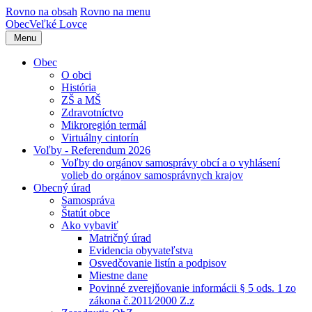
Rovno na obsah
Rovno na menu
Obec
Veľké Lovce
Menu
Obec
O obci
História
ZŠ a MŠ
Zdravotníctvo
Mikroregión termál
Virtuálny cintorín
Voľby - Referendum 2026
Voľby do orgánov samosprávy obcí a o vyhlásení
volieb do orgánov samosprávnych krajov
Obecný úrad
Samospráva
Štatút obce
Ako vybaviť
Matričný úrad
Evidencia obyvateľstva
Osvedčovanie listín a podpisov
Miestne dane
Povinné zverejňovanie informácii § 5 ods. 1 zo
zákona č.2011⁄2000 Z.z