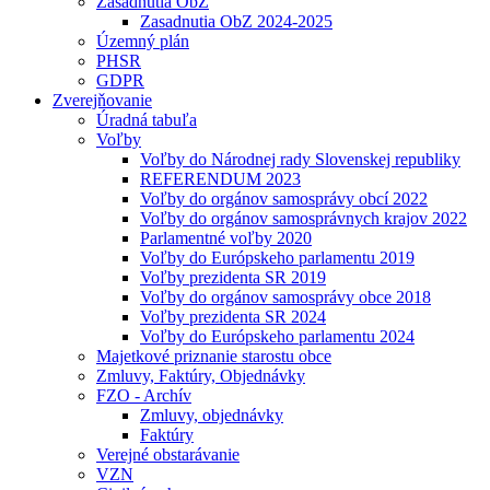
Zasadnutia ObZ
Zasadnutia ObZ 2024-2025
Územný plán
PHSR
GDPR
Zverejňovanie
Úradná tabuľa
Voľby
Voľby do Národnej rady Slovenskej republiky
REFERENDUM 2023
Voľby do orgánov samosprávy obcí 2022
Voľby do orgánov samosprávnych krajov 2022
Parlamentné voľby 2020
Voľby do Európskeho parlamentu 2019
Voľby prezidenta SR 2019
Voľby do orgánov samosprávy obce 2018
Voľby prezidenta SR 2024
Voľby do Európskeho parlamentu 2024
Majetkové priznanie starostu obce
Zmluvy, Faktúry, Objednávky
FZO - Archív
Zmluvy, objednávky
Faktúry
Verejné obstarávanie
VZN