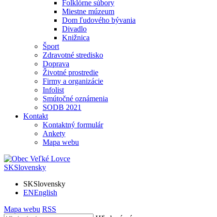
Folklórne súbory
Miestne múzeum
Dom ľudového bývania
Divadlo
Knižnica
Šport
Zdravotné stredisko
Doprava
Životné prostredie
Firmy a organizácie
Infolist
Smútočné oznámenia
SODB 2021
Kontakt
Kontaktný formulár
Ankety
Mapa webu
SK
Slovensky
SK
Slovensky
EN
English
Mapa webu
RSS