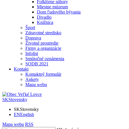
Folklórne súbory
Miestne múzeum
Dom ľudového bývania
Divadlo
Knižnica
Šport
Zdravotné stredisko
Doprava
Životné prostredie
Firmy a organizácie
Infolist
Smútočné oznámenia
SODB 2021
Kontakt
Kontaktný formulár
Ankety
Mapa webu
SK
Slovensky
SK
Slovensky
EN
English
Mapa webu
RSS