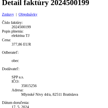
Detail faktúry 2024500199
Zmluvy
|
Objednávky
Číslo faktúry:
2024500199
Popis plnenia:
elektrina TJ
Cena:
377,86 EUR
Odberateľ:
obec
Dodávateľ:
SPP a.s.
IČO:
35815256
Adresa:
Mlynské Nivy 44/a, 82511 Bratislava
Dátum doručenia:
17. 5. 2024