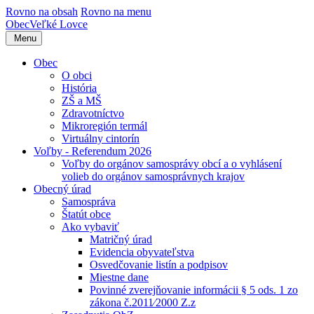
Rovno na obsah
Rovno na menu
Obec
Veľké Lovce
Menu
Obec
O obci
História
ZŠ a MŠ
Zdravotníctvo
Mikroregión termál
Virtuálny cintorín
Voľby - Referendum 2026
Voľby do orgánov samosprávy obcí a o vyhlásení
volieb do orgánov samosprávnych krajov
Obecný úrad
Samospráva
Štatút obce
Ako vybaviť
Matričný úrad
Evidencia obyvateľstva
Osvedčovanie listín a podpisov
Miestne dane
Povinné zverejňovanie informácii § 5 ods. 1 zo
zákona č.2011⁄2000 Z.z