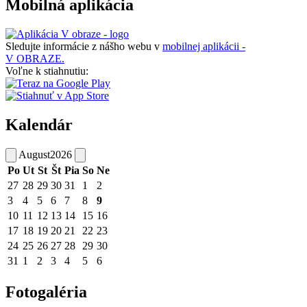
Mobilná aplikácia
Sledujte informácie z nášho webu v
mobilnej aplikácii -
V OBRAZE.
Voľne k stiahnutiu:
Kalendár
August
2026
Po
Ut
St
Št
Pia
So
Ne
27
28
29
30
31
1
2
3
4
5
6
7
8
9
10
11
12
13
14
15
16
17
18
19
20
21
22
23
24
25
26
27
28
29
30
31
1
2
3
4
5
6
Fotogaléria