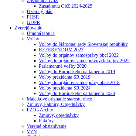
Zasadnutia ObZ
Zasadnutia ObZ 2024-2025
Územný plán
PHSR
GDPR
Zverejňovanie
Úradná tabuľa
Voľby
Voľby do Národnej rady Slovenskej republiky
REFERENDUM 2023
Voľby do orgánov samosprávy obcí 2022
Voľby do orgánov samosprávnych krajov 2022
Parlamentné voľby 2020
Voľby do Európskeho parlamentu 2019
Voľby prezidenta SR 2019
Voľby do orgánov samosprávy obce 2018
Voľby prezidenta SR 2024
Voľby do Európskeho parlamentu 2024
Majetkové priznanie starostu obce
Zmluvy, Faktúry, Objednávky
FZO - Archív
Zmluvy, objednávky
Faktúry
Verejné obstarávanie
VZN