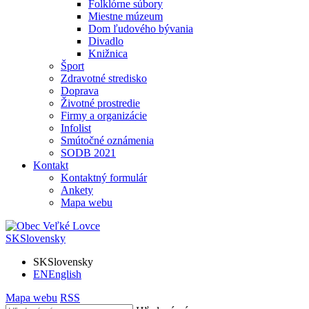
Folklórne súbory
Miestne múzeum
Dom ľudového bývania
Divadlo
Knižnica
Šport
Zdravotné stredisko
Doprava
Životné prostredie
Firmy a organizácie
Infolist
Smútočné oznámenia
SODB 2021
Kontakt
Kontaktný formulár
Ankety
Mapa webu
SK
Slovensky
SK
Slovensky
EN
English
Mapa webu
RSS