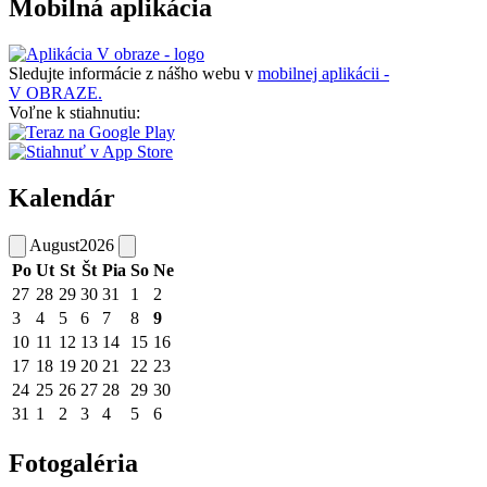
Mobilná aplikácia
Sledujte informácie z nášho webu v
mobilnej aplikácii -
V OBRAZE.
Voľne k stiahnutiu:
Kalendár
August
2026
Po
Ut
St
Št
Pia
So
Ne
27
28
29
30
31
1
2
3
4
5
6
7
8
9
10
11
12
13
14
15
16
17
18
19
20
21
22
23
24
25
26
27
28
29
30
31
1
2
3
4
5
6
Fotogaléria