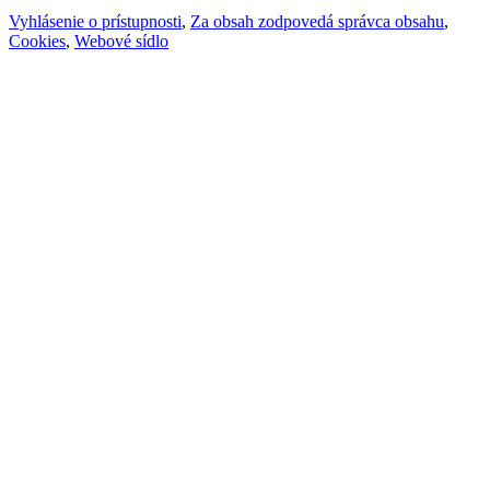
Vyhlásenie o prístupnosti
,
Za obsah zodpovedá správca obsahu
,
Cookies
,
Webové sídlo