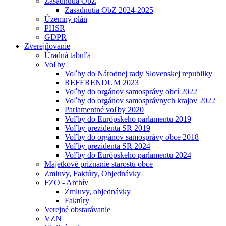
Zasadnutia ObZ
Zasadnutia ObZ 2024-2025
Územný plán
PHSR
GDPR
Zverejňovanie
Úradná tabuľa
Voľby
Voľby do Národnej rady Slovenskej republiky
REFERENDUM 2023
Voľby do orgánov samosprávy obcí 2022
Voľby do orgánov samosprávnych krajov 2022
Parlamentné voľby 2020
Voľby do Európskeho parlamentu 2019
Voľby prezidenta SR 2019
Voľby do orgánov samosprávy obce 2018
Voľby prezidenta SR 2024
Voľby do Európskeho parlamentu 2024
Majetkové priznanie starostu obce
Zmluvy, Faktúry, Objednávky
FZO - Archív
Zmluvy, objednávky
Faktúry
Verejné obstarávanie
VZN