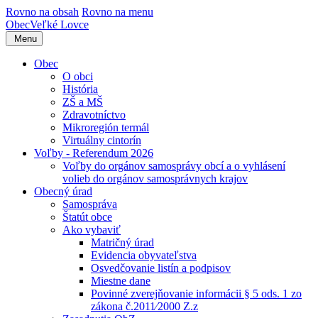
Rovno na obsah
Rovno na menu
Obec
Veľké Lovce
Menu
Obec
O obci
História
ZŠ a MŠ
Zdravotníctvo
Mikroregión termál
Virtuálny cintorín
Voľby - Referendum 2026
Voľby do orgánov samosprávy obcí a o vyhlásení
volieb do orgánov samosprávnych krajov
Obecný úrad
Samospráva
Štatút obce
Ako vybaviť
Matričný úrad
Evidencia obyvateľstva
Osvedčovanie listín a podpisov
Miestne dane
Povinné zverejňovanie informácii § 5 ods. 1 zo
zákona č.2011⁄2000 Z.z