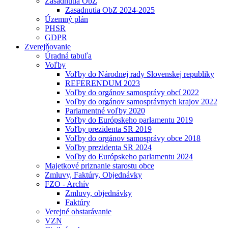
Zasadnutia ObZ
Zasadnutia ObZ 2024-2025
Územný plán
PHSR
GDPR
Zverejňovanie
Úradná tabuľa
Voľby
Voľby do Národnej rady Slovenskej republiky
REFERENDUM 2023
Voľby do orgánov samosprávy obcí 2022
Voľby do orgánov samosprávnych krajov 2022
Parlamentné voľby 2020
Voľby do Európskeho parlamentu 2019
Voľby prezidenta SR 2019
Voľby do orgánov samosprávy obce 2018
Voľby prezidenta SR 2024
Voľby do Európskeho parlamentu 2024
Majetkové priznanie starostu obce
Zmluvy, Faktúry, Objednávky
FZO - Archív
Zmluvy, objednávky
Faktúry
Verejné obstarávanie
VZN