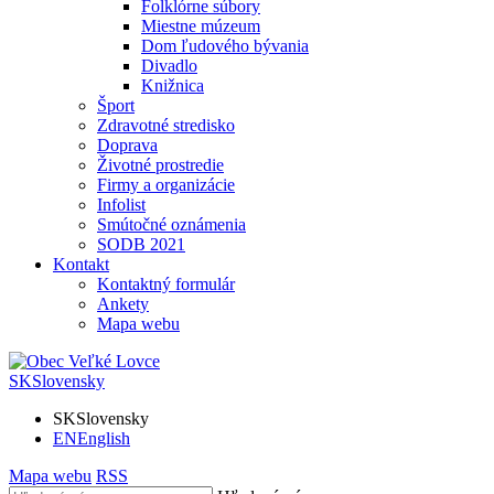
Folklórne súbory
Miestne múzeum
Dom ľudového bývania
Divadlo
Knižnica
Šport
Zdravotné stredisko
Doprava
Životné prostredie
Firmy a organizácie
Infolist
Smútočné oznámenia
SODB 2021
Kontakt
Kontaktný formulár
Ankety
Mapa webu
SK
Slovensky
SK
Slovensky
EN
English
Mapa webu
RSS