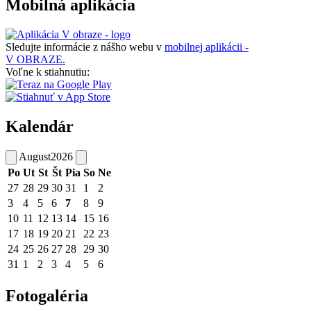
Mobilná aplikácia
Sledujte informácie z nášho webu v
mobilnej aplikácii -
V OBRAZE.
Voľne k stiahnutiu:
Kalendár
August
2026
Po
Ut
St
Št
Pia
So
Ne
27
28
29
30
31
1
2
3
4
5
6
7
8
9
10
11
12
13
14
15
16
17
18
19
20
21
22
23
24
25
26
27
28
29
30
31
1
2
3
4
5
6
Fotogaléria