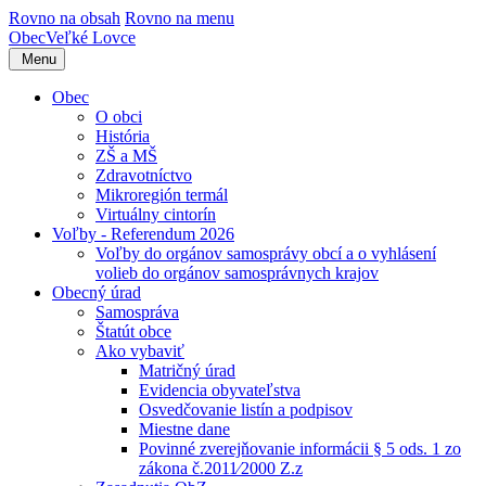
Rovno na obsah
Rovno na menu
Obec
Veľké Lovce
Menu
Obec
O obci
História
ZŠ a MŠ
Zdravotníctvo
Mikroregión termál
Virtuálny cintorín
Voľby - Referendum 2026
Voľby do orgánov samosprávy obcí a o vyhlásení
volieb do orgánov samosprávnych krajov
Obecný úrad
Samospráva
Štatút obce
Ako vybaviť
Matričný úrad
Evidencia obyvateľstva
Osvedčovanie listín a podpisov
Miestne dane
Povinné zverejňovanie informácii § 5 ods. 1 zo
zákona č.2011⁄2000 Z.z