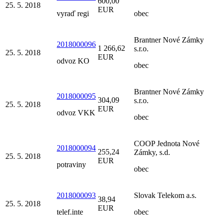
600,00
25. 5. 2018
EUR
vyraď regi
obec
Brantner Nové Zámky
2018000096
1 266,62
s.r.o.
25. 5. 2018
EUR
odvoz KO
obec
Brantner Nové Zámky
2018000095
304,09
s.r.o.
25. 5. 2018
EUR
odvoz VKK
obec
COOP Jednota Nové
2018000094
255,24
Zámky, s.d.
25. 5. 2018
EUR
potraviny
obec
2018000093
Slovak Telekom a.s.
38,94
25. 5. 2018
EUR
telef.inte
obec