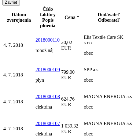
Zavrieť
Číslo
Dátum
faktúry
Dodávateľ
Cena *
zverejnenia
Popis
Odberateľ
plnenia
Elis Textile Care SK
2018000110
20,02
s.r.o.
4. 7. 2018
EUR
rohož náj
obec
2018000109
SPP a.s.
799,00
4. 7. 2018
EUR
plyn
obec
2018000108
MAGNA ENERGIA a.s
624,76
4. 7. 2018
EUR
elektrina
obec
2018000107
MAGNA ENERGIA a.s
1 039,32
4. 7. 2018
EUR
elektrina
obec