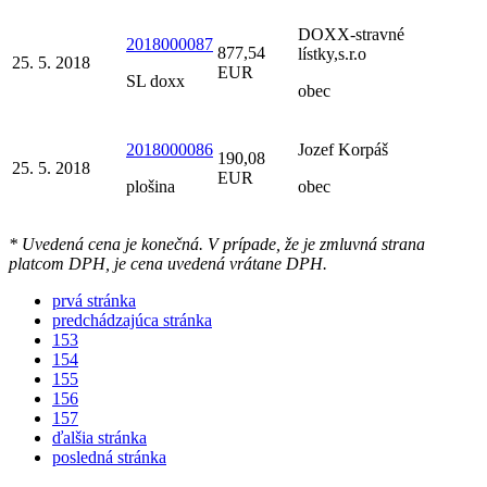
DOXX-stravné
2018000087
877,54
lístky,s.r.o
25. 5. 2018
EUR
SL doxx
obec
2018000086
Jozef Korpáš
190,08
25. 5. 2018
EUR
plošina
obec
* Uvedená cena je konečná. V prípade, že je zmluvná strana
platcom DPH, je cena uvedená vrátane DPH.
prvá stránka
predchádzajúca stránka
153
154
155
156
157
ďalšia stránka
posledná stránka