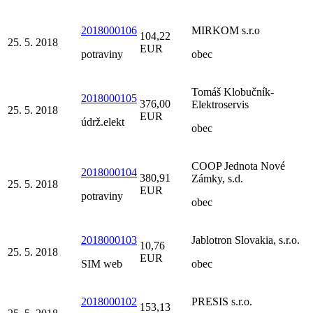
2018000106
MIRKOM s.r.o
104,22
25. 5. 2018
EUR
potraviny
obec
Tomáš Klobučník-
2018000105
376,00
Elektroservis
25. 5. 2018
EUR
údrž.elekt
obec
COOP Jednota Nové
2018000104
380,91
Zámky, s.d.
25. 5. 2018
EUR
potraviny
obec
2018000103
Jablotron Slovakia, s.r.o.
10,76
25. 5. 2018
EUR
SIM web
obec
2018000102
PRESIS s.r.o.
153,13