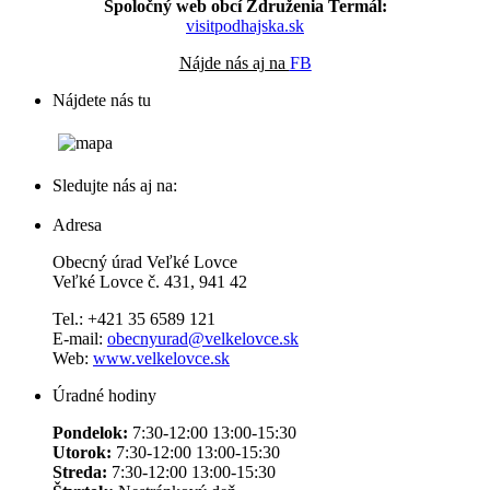
Spoločný web obcí Združenia Termál:
visitpodhajska.sk
Nájde nás aj na
FB
Nájdete nás tu
Sledujte nás aj na:
Adresa
Obecný úrad Veľké Lovce
Veľké Lovce č. 431, 941 42
Tel.: +421 35 6589 121
E-mail:
obecnyurad@velkelovce.sk
Web:
www.velkelovce.sk
Úradné hodiny
Pondelok:
7:30-12:00 13:00-15:30
Utorok:
7:30-12:00 13:00-15:30
Streda:
7:30-12:00 13:00-15:30