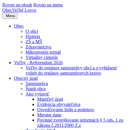
Rovno na obsah
Rovno na menu
Obec
Veľké Lovce
Menu
Obec
O obci
História
ZŠ a MŠ
Zdravotníctvo
Mikroregión termál
Virtuálny cintorín
Voľby - Referendum 2026
Voľby do orgánov samosprávy obcí a o vyhlásení
volieb do orgánov samosprávnych krajov
Obecný úrad
Samospráva
Štatút obce
Ako vybaviť
Matričný úrad
Evidencia obyvateľstva
Osvedčovanie listín a podpisov
Miestne dane
Povinné zverejňovanie informácii § 5 ods. 1 zo
zákona č.2011⁄2000 Z.z