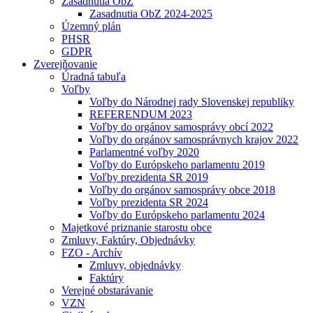
Zasadnutia ObZ
Zasadnutia ObZ 2024-2025
Územný plán
PHSR
GDPR
Zverejňovanie
Úradná tabuľa
Voľby
Voľby do Národnej rady Slovenskej republiky
REFERENDUM 2023
Voľby do orgánov samosprávy obcí 2022
Voľby do orgánov samosprávnych krajov 2022
Parlamentné voľby 2020
Voľby do Európskeho parlamentu 2019
Voľby prezidenta SR 2019
Voľby do orgánov samosprávy obce 2018
Voľby prezidenta SR 2024
Voľby do Európskeho parlamentu 2024
Majetkové priznanie starostu obce
Zmluvy, Faktúry, Objednávky
FZO - Archív
Zmluvy, objednávky
Faktúry
Verejné obstarávanie
VZN