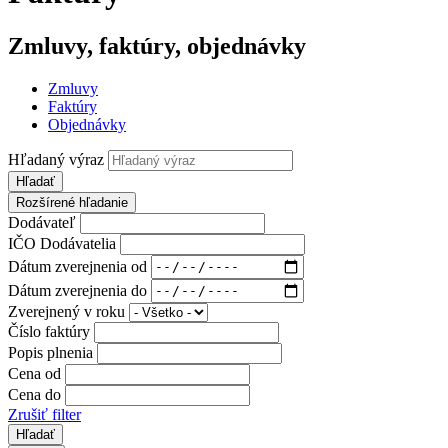
Zmluvy, faktúry, objednávky
Zmluvy
Faktúry
Objednávky
Hľadaný výraz
Hľadať
Rozšírené hľadanie
Dodávateľ
IČO Dodávatelia
Dátum zverejnenia od
Dátum zverejnenia do
Zverejnený v roku
Číslo faktúry
Popis plnenia
Cena od
Cena do
Zrušiť filter