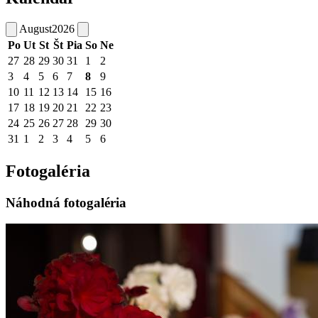
August
2026
Po
Ut
St
Št
Pia
So
Ne
27
28
29
30
31
1
2
3
4
5
6
7
8
9
10
11
12
13
14
15
16
17
18
19
20
21
22
23
24
25
26
27
28
29
30
31
1
2
3
4
5
6
Fotogaléria
Náhodná fotogaléria