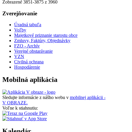
Zobrazené
3851
-
3875
z 3960
Zverejňovanie
Úradná tabuľa
Voľby
Majetkové priznanie starostu obce
Zmluvy, Faktúry, Objednávky
FZO - Archív
Verejné obstarávanie
VZN
Civilná ochrana
Hospodárenie
Mobilná aplikácia
Sledujte informácie z nášho webu v
mobilnej aplikácii -
V OBRAZE.
Voľne k stiahnutiu:
Kalendár