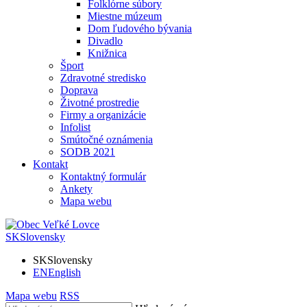
Folklórne súbory
Miestne múzeum
Dom ľudového bývania
Divadlo
Knižnica
Šport
Zdravotné stredisko
Doprava
Životné prostredie
Firmy a organizácie
Infolist
Smútočné oznámenia
SODB 2021
Kontakt
Kontaktný formulár
Ankety
Mapa webu
SK
Slovensky
SK
Slovensky
EN
English
Mapa webu
RSS