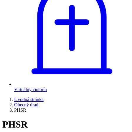
Virtuálny cintorín
Úvodná stránka
Obecný úrad
PHSR
PHSR