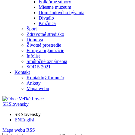
Folklórne súbory
Miestne múzeum
Dom ľudového bývania
Divadlo
Knižnica
Šport
Zdravotné stredisko
Doprava
Životné prostredie
Firmy a organizácie
Infolist
Smútočné oznámenia
SODB 2021
Kontakt
Kontaktný formulár
Ankety
Mapa webu
SK
Slovensky
SK
Slovensky
EN
English
Mapa webu
RSS