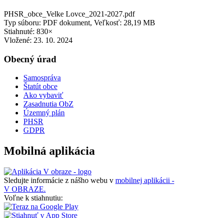
PHSR_obce_Velke Lovce_2021-2027.pdf
Typ súboru: PDF dokument, Veľkosť: 28,19 MB
Stiahnuté: 830×
Vložené:
23. 10. 2024
Obecný úrad
Samospráva
Štatút obce
Ako vybaviť
Zasadnutia ObZ
Územný plán
PHSR
GDPR
Mobilná aplikácia
Sledujte informácie z nášho webu v
mobilnej aplikácii -
V OBRAZE.
Voľne k stiahnutiu: