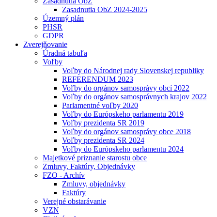
Zasadnutia ObZ
Zasadnutia ObZ 2024-2025
Územný plán
PHSR
GDPR
Zverejňovanie
Úradná tabuľa
Voľby
Voľby do Národnej rady Slovenskej republiky
REFERENDUM 2023
Voľby do orgánov samosprávy obcí 2022
Voľby do orgánov samosprávnych krajov 2022
Parlamentné voľby 2020
Voľby do Európskeho parlamentu 2019
Voľby prezidenta SR 2019
Voľby do orgánov samosprávy obce 2018
Voľby prezidenta SR 2024
Voľby do Európskeho parlamentu 2024
Majetkové priznanie starostu obce
Zmluvy, Faktúry, Objednávky
FZO - Archív
Zmluvy, objednávky
Faktúry
Verejné obstarávanie
VZN