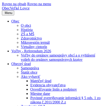
Rovno na obsah
Rovno na menu
Obec
Veľké Lovce
Menu
Obec
O obci
História
ZŠ a MŠ
Zdravotníctvo
Mikroregión termál
Virtuálny cintorín
Voľby - Referendum 2026
Voľby do orgánov samosprávy obcí a o vyhlásení
volieb do orgánov samosprávnych krajov
Obecný úrad
Samospráva
Štatút obce
Ako vybaviť
Matričný úrad
Evidencia obyvateľstva
Osvedčovanie listín a podpisov
Miestne dane
Povinné zverejňovanie informácii § 5 ods. 1 zo
zákona č.2011⁄2000 Z.z