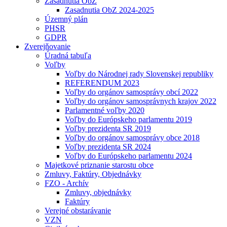
Zasadnutia ObZ
Zasadnutia ObZ 2024-2025
Územný plán
PHSR
GDPR
Zverejňovanie
Úradná tabuľa
Voľby
Voľby do Národnej rady Slovenskej republiky
REFERENDUM 2023
Voľby do orgánov samosprávy obcí 2022
Voľby do orgánov samosprávnych krajov 2022
Parlamentné voľby 2020
Voľby do Európskeho parlamentu 2019
Voľby prezidenta SR 2019
Voľby do orgánov samosprávy obce 2018
Voľby prezidenta SR 2024
Voľby do Európskeho parlamentu 2024
Majetkové priznanie starostu obce
Zmluvy, Faktúry, Objednávky
FZO - Archív
Zmluvy, objednávky
Faktúry
Verejné obstarávanie
VZN