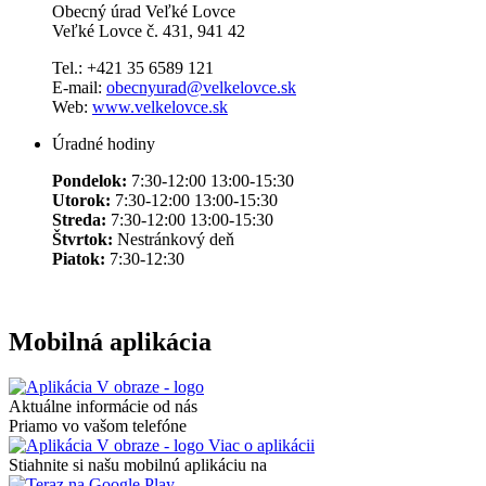
Obecný úrad Veľké Lovce
Veľké Lovce č. 431, 941 42
Tel.: +421 35 6589 121
E-mail:
obecnyurad@velkelovce.sk
Web:
www.velkelovce.sk
Úradné hodiny
Pondelok:
7:30-12:00 13:00-15:30
Utorok:
7:30-12:00 13:00-15:30
Streda:
7:30-12:00 13:00-15:30
Štvrtok:
Nestránkový deň
Piatok:
7:30-12:30
Mobilná aplikácia
Aktuálne informácie od nás
Priamo vo vašom telefóne
Viac o aplikácii
Stiahnite si našu mobilnú aplikáciu na