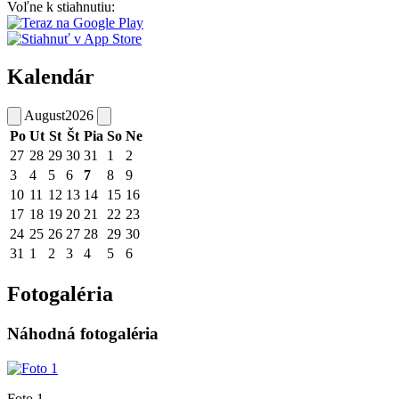
Voľne k stiahnutiu:
Kalendár
August
2026
Po
Ut
St
Št
Pia
So
Ne
27
28
29
30
31
1
2
3
4
5
6
7
8
9
10
11
12
13
14
15
16
17
18
19
20
21
22
23
24
25
26
27
28
29
30
31
1
2
3
4
5
6
Fotogaléria
Náhodná fotogaléria
Foto 1