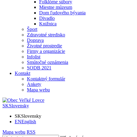
Folklórne súbory
Miestne múzeum
Dom ľudového bývania
Divadlo
Knižnica
Šport
Zdravotné stredisko
Doprava
Životné prostredie
Firmy a organizácie
Infolist
Smútočné oznámenia
SODB 2021
Kontakt
Kontaktný formulár
Ankety
Mapa webu
SK
Slovensky
SK
Slovensky
EN
English
Mapa webu
RSS