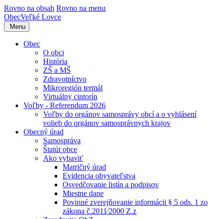
Rovno na obsah
Rovno na menu
Obec
Veľké Lovce
Menu
Obec
O obci
História
ZŠ a MŠ
Zdravotníctvo
Mikroregión termál
Virtuálny cintorín
Voľby - Referendum 2026
Voľby do orgánov samosprávy obcí a o vyhlásení
volieb do orgánov samosprávnych krajov
Obecný úrad
Samospráva
Štatút obce
Ako vybaviť
Matričný úrad
Evidencia obyvateľstva
Osvedčovanie listín a podpisov
Miestne dane
Povinné zverejňovanie informácii § 5 ods. 1 zo
zákona č.2011⁄2000 Z.z