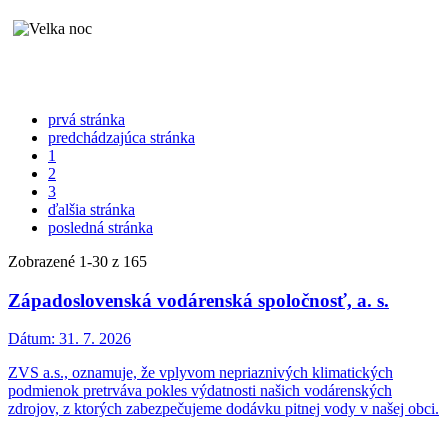
prvá stránka
predchádzajúca stránka
1
2
3
ďalšia stránka
posledná stránka
Zobrazené
1
-
30
z 165
Západoslovenská vodárenská spoločnosť, a. s.
Dátum:
31. 7. 2026
ZVS a.s., oznamuje, že vplyvom nepriaznivých klimatických
podmienok pretrváva pokles výdatnosti našich vodárenských
zdrojov, z ktorých zabezpečujeme dodávku pitnej vody v našej obci.