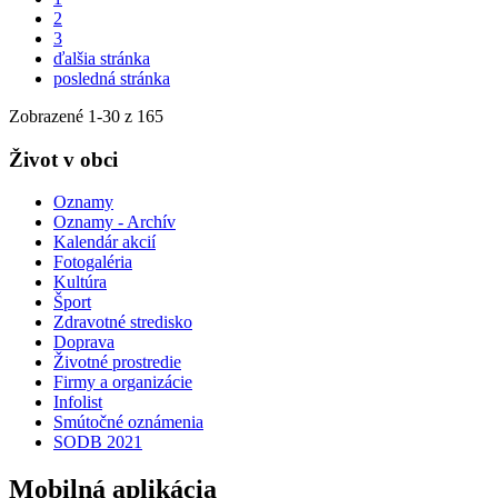
2
3
ďalšia stránka
posledná stránka
Zobrazené
1
-
30
z 165
Život v obci
Oznamy
Oznamy - Archív
Kalendár akcií
Fotogaléria
Kultúra
Šport
Zdravotné stredisko
Doprava
Životné prostredie
Firmy a organizácie
Infolist
Smútočné oznámenia
SODB 2021
Mobilná aplikácia