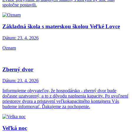
spoločne postavili.
Základná škola s materskou školou Veľké Lovce
Dátum:
23. 4. 2026
Oznam
Zberný dvor
Dátum:
23. 4. 2026
Informujeme obyvateľov, že hospodársko - zberný dvor bude
dočasne uzatvorený, a to z dôvodu naplnenia kapacity. Po uvoľnení
priestorov dvora a pristavení veľkokapacitného kontajnera Vás
budeme informovať. Ďakujeme za pochopenie.
Veľká noc