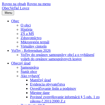
Rovno na obsah
Rovno na menu
Obec
Veľké Lovce
Menu
Obec
O obci
História
ZŠ a MŠ
Zdravotníctvo
Mikroregión termál
Virtuálny cintorín
Voľby - Referendum 2026
Voľby do orgánov samosprávy obcí a o vyhlásení
volieb do orgánov samosprávnych krajov
Obecný úrad
Samospráva
Štatút obce
Ako vybaviť
Matričný úrad
Evidencia obyvateľstva
Osvedčovanie listín a podpisov
Miestne dane
Povinné zverejňovanie informácii § 5 ods. 1 zo
zákona č.2011⁄2000 Z.z