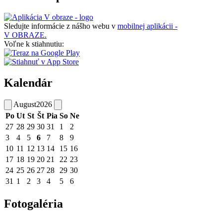
Sledujte informácie z nášho webu v
mobilnej aplikácii -
V OBRAZE.
Voľne k stiahnutiu:
Kalendár
August
2026
Po
Ut
St
Št
Pia
So
Ne
27
28
29
30
31
1
2
3
4
5
6
7
8
9
10
11
12
13
14
15
16
17
18
19
20
21
22
23
24
25
26
27
28
29
30
31
1
2
3
4
5
6
Fotogaléria