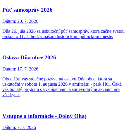
Púť samospráv 2026
Dátum:
20. 7. 2026
Dňa 26. júla 2026 sa uskutoční púť samospráv, ktorá začne svätou
omšou o 11.15 hod. v našom historickom pútnickom mieste.
Oslava Dňa obce 2026
Dátum:
17. 7. 2026
Obec Hul vás srdečne pozýva na oslavu Dňa obce, ktorá sa
uskutoční v sobotu 1. augusta 2026 v amfiteátri - park Hul. Čaká
vás bohatý program s vystúpeniami a sprievodnými akciami pre
všetkých.
Vstupné a informácie - Dolný Ohaj
Dátum:
7. 7. 2026