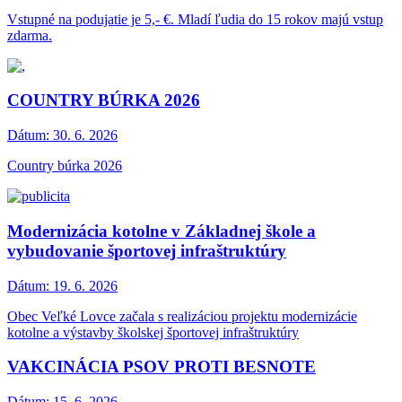
Vstupné na podujatie je 5,- €. Mladí ľudia do 15 rokov majú vstup
zdarma.
COUNTRY BÚRKA 2026
Dátum:
30. 6. 2026
Country búrka 2026
Modernizácia kotolne v Základnej škole a
vybudovanie športovej infraštruktúry
Dátum:
19. 6. 2026
Obec Veľké Lovce začala s realizáciou projektu modernizácie
kotolne a výstavby školskej športovej infraštruktúry
VAKCINÁCIA PSOV PROTI BESNOTE
Dátum:
15. 6. 2026