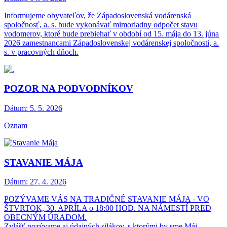
Informujeme obyvateľov, že Západoslovenská vodárenská
spoločnosť, a. s. bude vykonávať mimoriadny odpočet stavu
vodomerov, ktoré bude prebiehať v období od 15. mája do 13. júna
2026 zamestnancami Západoslovenskej vodárenskej spoločnosti, a.
s. v pracovných dňoch.
POZOR NA PODVODNÍKOV
Dátum:
5. 5. 2026
Oznam
STAVANIE MÁJA
Dátum:
27. 4. 2026
POZÝVAME VÁS NA TRADIČNÉ STAVANIE MÁJA - VO
ŠTVRTOK, 30. APRÍLA o 18:00 HOD. NA NÁMESTÍ PRED
OBECNÝM ÚRADOM.
Zvlášť pozývame aj údajných silákov, s ktorými by sme Máj