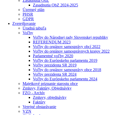
Zasadnutia ObZ
Zasadnutia ObZ 2024-2025
Územný plán
PHSR
GDPR
Zverejňovanie
Úradná tabuľa
Voľby
Voľby do Národnej rady Slovenskej republiky
REFERENDUM 2023
Voľby do orgánov samosprávy obcí 2022
Voľby do orgánov samosprávnych krajov 2022
Parlamentné voľby 2020
Voľby do Európskeho parlamentu 2019
Voľby prezidenta SR 2019
Voľby do orgánov samosprávy obce 2018
Voľby prezidenta SR 2024
Voľby do Európskeho parlamentu 2024
Majetkové priznanie starostu obce
Zmluvy, Faktúry, Objednávky
FZO - Archív
Zmluvy, objednávky
Faktúry
Verejné obstarávanie
VZN