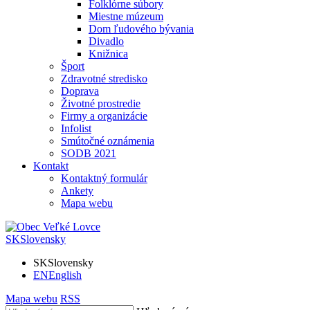
Folklórne súbory
Miestne múzeum
Dom ľudového bývania
Divadlo
Knižnica
Šport
Zdravotné stredisko
Doprava
Životné prostredie
Firmy a organizácie
Infolist
Smútočné oznámenia
SODB 2021
Kontakt
Kontaktný formulár
Ankety
Mapa webu
SK
Slovensky
SK
Slovensky
EN
English
Mapa webu
RSS