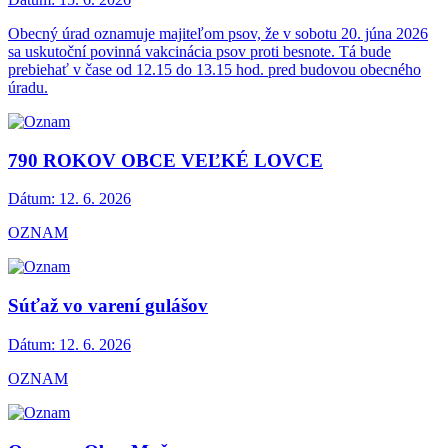
Obecný úrad oznamuje majiteľom psov, že v sobotu 20. júna 2026
sa uskutoční povinná vakcinácia psov proti besnote. Tá bude
prebiehať v čase od 12.15 do 13.15 hod. pred budovou obecného
úradu.
790 ROKOV OBCE VEĽKÉ LOVCE
Dátum:
12. 6. 2026
OZNAM
Súťaž vo varení gulášov
Dátum:
12. 6. 2026
OZNAM