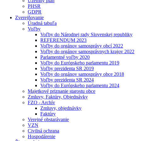
Územný plán
PHSR
GDPR
Zverejňovanie
Úradná tabuľa
Voľby
Voľby do Národnej rady Slovenskej republiky
REFERENDUM 2023
Voľby do orgánov samosprávy obcí 2022
Voľby do orgánov samosprávnych krajov 2022
Parlamentné voľby 2020
Voľby do Európskeho parlamentu 2019
Voľby prezidenta SR 2019
Voľby do orgánov samosprávy obce 2018
Voľby prezidenta SR 2024
Voľby do Európskeho parlamentu 2024
Majetkové priznanie starostu obce
Zmluvy, Faktúry, Objednávky
FZO - Archív
Zmluvy, objednávky
Faktúry
Verejné obstarávanie
VZN
Civilná ochrana
Hospodárenie