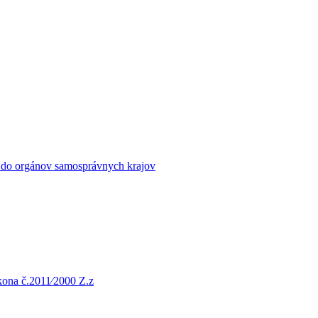
b do orgánov samosprávnych krajov
ákona č.2011⁄2000 Z.z