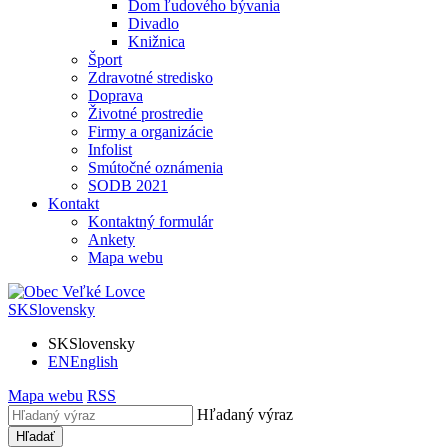
Dom ľudového bývania
Divadlo
Knižnica
Šport
Zdravotné stredisko
Doprava
Životné prostredie
Firmy a organizácie
Infolist
Smútočné oznámenia
SODB 2021
Kontakt
Kontaktný formulár
Ankety
Mapa webu
SK
Slovensky
SK
Slovensky
EN
English
Mapa webu
RSS
Hľadaný výraz
Hľadať