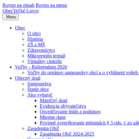
Rovno na obsah
Rovno na menu
Obec
Veľké Lovce
Menu
Obec
O obci
História
ZŠ a MŠ
Zdravotníctvo
Mikroregión termál
Virtuálny cintorín
Voľby - Referendum 2026
Voľby do orgánov samosprávy obcí a o vyhlásení volie
Obecný úrad
Samospráva
Štatút obce
Ako vybaviť
Matričný úrad
Evidencia obyvateľstva
Osvedčovanie listín a podpisov
Miestne dane
Povinné zverejňovanie informácii § 5 ods. 1 zo z
Zasadnutia ObZ
Zasadnutia ObZ 2024-2025