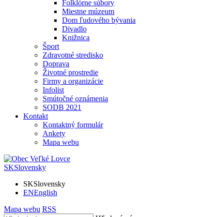
Folklórne súbory
Miestne múzeum
Dom ľudového bývania
Divadlo
Knižnica
Šport
Zdravotné stredisko
Doprava
Životné prostredie
Firmy a organizácie
Infolist
Smútočné oznámenia
SODB 2021
Kontakt
Kontaktný formulár
Ankety
Mapa webu
SK
Slovensky
SK
Slovensky
EN
English
Mapa webu
RSS