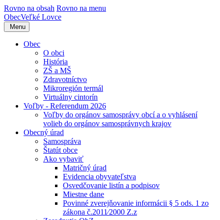
Rovno na obsah
Rovno na menu
Obec
Veľké Lovce
Menu
Obec
O obci
História
ZŠ a MŠ
Zdravotníctvo
Mikroregión termál
Virtuálny cintorín
Voľby - Referendum 2026
Voľby do orgánov samosprávy obcí a o vyhlásení
volieb do orgánov samosprávnych krajov
Obecný úrad
Samospráva
Štatút obce
Ako vybaviť
Matričný úrad
Evidencia obyvateľstva
Osvedčovanie listín a podpisov
Miestne dane
Povinné zverejňovanie informácii § 5 ods. 1 zo
zákona č.2011⁄2000 Z.z