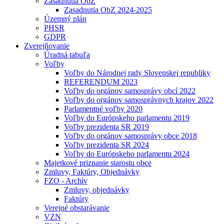
Zasadnutia ObZ
Zasadnutia ObZ 2024-2025
Územný plán
PHSR
GDPR
Zverejňovanie
Úradná tabuľa
Voľby
Voľby do Národnej rady Slovenskej republiky
REFERENDUM 2023
Voľby do orgánov samosprávy obcí 2022
Voľby do orgánov samosprávnych krajov 2022
Parlamentné voľby 2020
Voľby do Európskeho parlamentu 2019
Voľby prezidenta SR 2019
Voľby do orgánov samosprávy obce 2018
Voľby prezidenta SR 2024
Voľby do Európskeho parlamentu 2024
Majetkové priznanie starostu obce
Zmluvy, Faktúry, Objednávky
FZO - Archív
Zmluvy, objednávky
Faktúry
Verejné obstarávanie
VZN