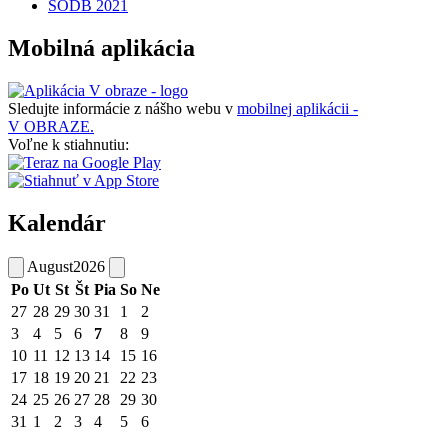
SODB 2021
Mobilná aplikácia
Sledujte informácie z nášho webu v
mobilnej aplikácii -
V OBRAZE.
Voľne k stiahnutiu:
Kalendár
August
2026
Po
Ut
St
Št
Pia
So
Ne
27
28
29
30
31
1
2
3
4
5
6
7
8
9
10
11
12
13
14
15
16
17
18
19
20
21
22
23
24
25
26
27
28
29
30
31
1
2
3
4
5
6