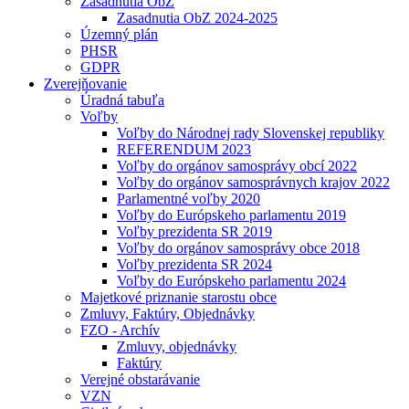
Zasadnutia ObZ
Zasadnutia ObZ 2024-2025
Územný plán
PHSR
GDPR
Zverejňovanie
Úradná tabuľa
Voľby
Voľby do Národnej rady Slovenskej republiky
REFERENDUM 2023
Voľby do orgánov samosprávy obcí 2022
Voľby do orgánov samosprávnych krajov 2022
Parlamentné voľby 2020
Voľby do Európskeho parlamentu 2019
Voľby prezidenta SR 2019
Voľby do orgánov samosprávy obce 2018
Voľby prezidenta SR 2024
Voľby do Európskeho parlamentu 2024
Majetkové priznanie starostu obce
Zmluvy, Faktúry, Objednávky
FZO - Archív
Zmluvy, objednávky
Faktúry
Verejné obstarávanie
VZN