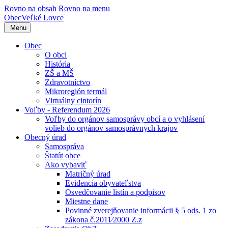
Rovno na obsah
Rovno na menu
Obec
Veľké Lovce
Menu
Obec
O obci
História
ZŠ a MŠ
Zdravotníctvo
Mikroregión termál
Virtuálny cintorín
Voľby - Referendum 2026
Voľby do orgánov samosprávy obcí a o vyhlásení
volieb do orgánov samosprávnych krajov
Obecný úrad
Samospráva
Štatút obce
Ako vybaviť
Matričný úrad
Evidencia obyvateľstva
Osvedčovanie listín a podpisov
Miestne dane
Povinné zverejňovanie informácii § 5 ods. 1 zo
zákona č.2011⁄2000 Z.z