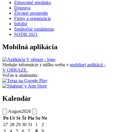
Zdravotné stredisko
Doprava
Životné prostredie
Firmy a organizácie
Infolist
Smútočné oznámenia
SODB 2021
Mobilná aplikácia
Sledujte informácie z nášho webu v
mobilnej aplikácii -
V OBRAZE.
Voľne k stiahnutiu:
Kalendár
August
2026
Po
Ut
St
Št
Pia
So
Ne
27
28
29
30
31
1
2
3
4
5
6
7
8
9