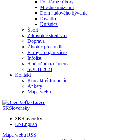
Folklórne súbory
Miestne múzeum
Dom ľudového bývania
Divadlo
Knižnica
Šport
Zdravotné stredisko
Doprava
Životné prostredie
Firmy a organizácie
Infolist
Smútočné oznámenia
SODB 2021
Kontakt
Kontaktný formulár
Ankety
Mapa webu
SK
Slovensky
SK
Slovensky
EN
English
Mapa webu
RSS