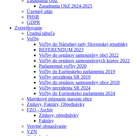
Zasadnutia ObZ
Zasadnutia ObZ 2024-2025
Územný plán
PHSR
GDPR
Zverejňovanie
Úradná tabuľa
Voľby
Voľby do Národnej rady Slovenskej republiky
REFERENDUM 2023
Voľby do orgánov samosprávy obcí 2022
Voľby do orgánov samosprávnych krajov 2022
Parlamentné voľby 2020
Voľby do Európskeho parlamentu 2019
Voľby prezidenta SR 2019
Voľby do orgánov samosprávy obce 2018
Voľby prezidenta SR 2024
Voľby do Európskeho parlamentu 2024
Majetkové priznanie starostu obce
Zmluvy, Faktúry, Objednávky
FZO - Archív
Zmluvy, objednávky
Faktúry
Verejné obstarávanie
VZN