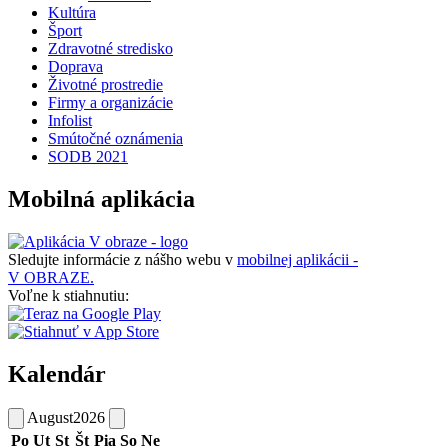
Kultúra
Šport
Zdravotné stredisko
Doprava
Životné prostredie
Firmy a organizácie
Infolist
Smútočné oznámenia
SODB 2021
Mobilná aplikácia
Sledujte informácie z nášho webu v
mobilnej aplikácii -
V OBRAZE.
Voľne k stiahnutiu:
Kalendár
August
2026
Po
Ut
St
Št
Pia
So
Ne