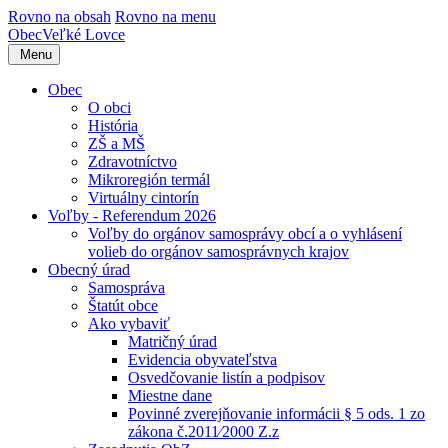
Rovno na obsah
Rovno na menu
Obec
Veľké Lovce
Menu
Obec
O obci
História
ZŠ a MŠ
Zdravotníctvo
Mikroregión termál
Virtuálny cintorín
Voľby - Referendum 2026
Voľby do orgánov samosprávy obcí a o vyhlásení
volieb do orgánov samosprávnych krajov
Obecný úrad
Samospráva
Štatút obce
Ako vybaviť
Matričný úrad
Evidencia obyvateľstva
Osvedčovanie listín a podpisov
Miestne dane
Povinné zverejňovanie informácii § 5 ods. 1 zo
zákona č.2011⁄2000 Z.z