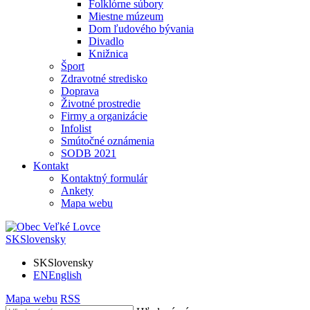
Folklórne súbory
Miestne múzeum
Dom ľudového bývania
Divadlo
Knižnica
Šport
Zdravotné stredisko
Doprava
Životné prostredie
Firmy a organizácie
Infolist
Smútočné oznámenia
SODB 2021
Kontakt
Kontaktný formulár
Ankety
Mapa webu
SK
Slovensky
SK
Slovensky
EN
English
Mapa webu
RSS