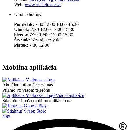
Web:
www.velkelovce.sk
Úradné hodiny
Pondelok:
7:30-12:00 13:00-15:30
Utorok:
7:30-12:00 13:00-15:30
Streda:
7:30-12:00 13:00-15:30
Štvrtok:
Nestránkový deň
Piatok:
7:30-12:30
Mobilná aplikácia
Aktuálne informácie od nás
Priamo vo vašom telefóne
Viac o aplikácii
Stiahnite si našu mobilnú aplikáciu na
hore