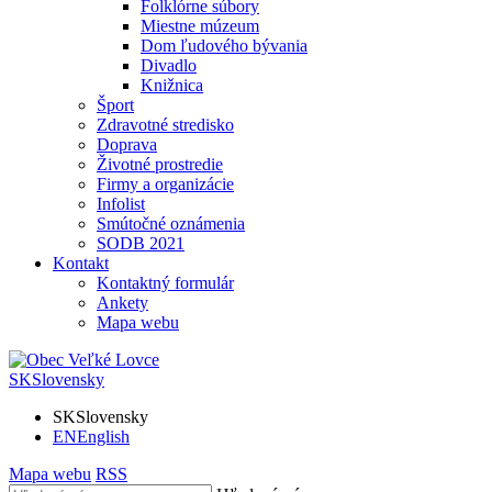
Folklórne súbory
Miestne múzeum
Dom ľudového bývania
Divadlo
Knižnica
Šport
Zdravotné stredisko
Doprava
Životné prostredie
Firmy a organizácie
Infolist
Smútočné oznámenia
SODB 2021
Kontakt
Kontaktný formulár
Ankety
Mapa webu
SK
Slovensky
SK
Slovensky
EN
English
Mapa webu
RSS