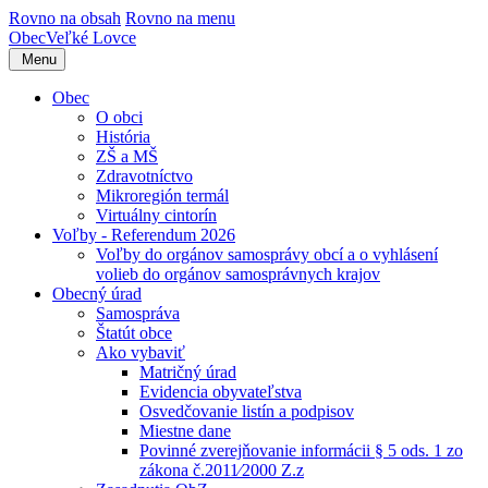
Rovno na obsah
Rovno na menu
Obec
Veľké Lovce
Menu
Obec
O obci
História
ZŠ a MŠ
Zdravotníctvo
Mikroregión termál
Virtuálny cintorín
Voľby - Referendum 2026
Voľby do orgánov samosprávy obcí a o vyhlásení
volieb do orgánov samosprávnych krajov
Obecný úrad
Samospráva
Štatút obce
Ako vybaviť
Matričný úrad
Evidencia obyvateľstva
Osvedčovanie listín a podpisov
Miestne dane
Povinné zverejňovanie informácii § 5 ods. 1 zo
zákona č.2011⁄2000 Z.z