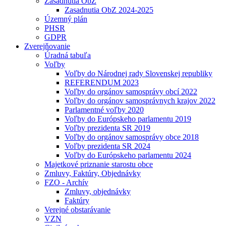
Zasadnutia ObZ
Zasadnutia ObZ 2024-2025
Územný plán
PHSR
GDPR
Zverejňovanie
Úradná tabuľa
Voľby
Voľby do Národnej rady Slovenskej republiky
REFERENDUM 2023
Voľby do orgánov samosprávy obcí 2022
Voľby do orgánov samosprávnych krajov 2022
Parlamentné voľby 2020
Voľby do Európskeho parlamentu 2019
Voľby prezidenta SR 2019
Voľby do orgánov samosprávy obce 2018
Voľby prezidenta SR 2024
Voľby do Európskeho parlamentu 2024
Majetkové priznanie starostu obce
Zmluvy, Faktúry, Objednávky
FZO - Archív
Zmluvy, objednávky
Faktúry
Verejné obstarávanie
VZN