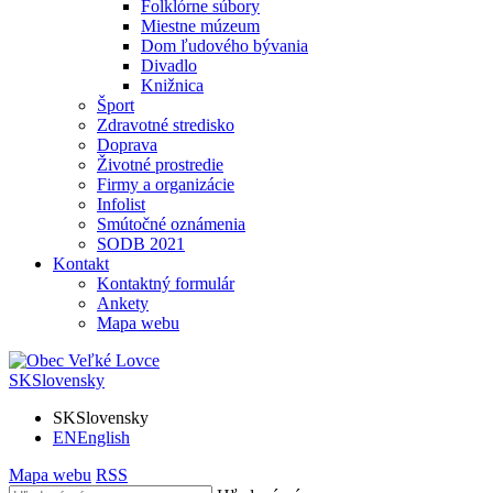
Folklórne súbory
Miestne múzeum
Dom ľudového bývania
Divadlo
Knižnica
Šport
Zdravotné stredisko
Doprava
Životné prostredie
Firmy a organizácie
Infolist
Smútočné oznámenia
SODB 2021
Kontakt
Kontaktný formulár
Ankety
Mapa webu
SK
Slovensky
SK
Slovensky
EN
English
Mapa webu
RSS