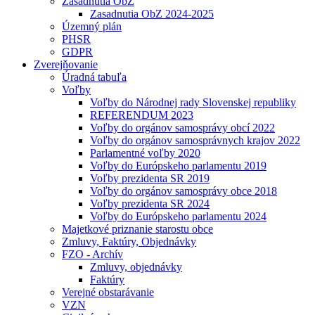
Zasadnutia ObZ
Zasadnutia ObZ 2024-2025
Územný plán
PHSR
GDPR
Zverejňovanie
Úradná tabuľa
Voľby
Voľby do Národnej rady Slovenskej republiky
REFERENDUM 2023
Voľby do orgánov samosprávy obcí 2022
Voľby do orgánov samosprávnych krajov 2022
Parlamentné voľby 2020
Voľby do Európskeho parlamentu 2019
Voľby prezidenta SR 2019
Voľby do orgánov samosprávy obce 2018
Voľby prezidenta SR 2024
Voľby do Európskeho parlamentu 2024
Majetkové priznanie starostu obce
Zmluvy, Faktúry, Objednávky
FZO - Archív
Zmluvy, objednávky
Faktúry
Verejné obstarávanie
VZN