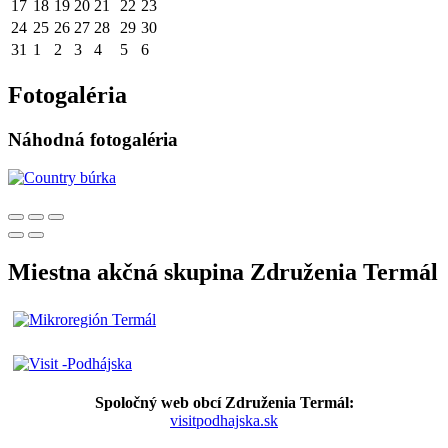
17
18
19
20
21
22
23
24
25
26
27
28
29
30
31
1
2
3
4
5
6
Fotogaléria
Náhodná fotogaléria
Miestna akčná skupina Združenia Termál
Spoločný web obcí Združenia Termál:
visitpodhajska.sk