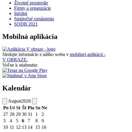
Životné prostredie
Firmy a organizácie
Infolist
Smútočné oznámenia
SODB 2021
Mobilná aplikácia
Sledujte informácie z nášho webu v
mobilnej aplikácii -
V OBRAZE.
Voľne k stiahnutiu:
Kalendár
August
2026
Po
Ut
St
Št
Pia
So
Ne
27
28
29
30
31
1
2
3
4
5
6
7
8
9
10
11
12
13
14
15
16