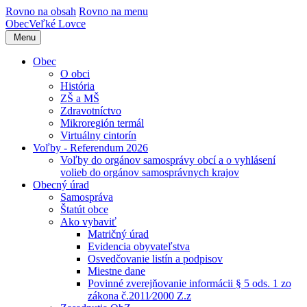
Rovno na obsah
Rovno na menu
Obec
Veľké Lovce
Menu
Obec
O obci
História
ZŠ a MŠ
Zdravotníctvo
Mikroregión termál
Virtuálny cintorín
Voľby - Referendum 2026
Voľby do orgánov samosprávy obcí a o vyhlásení
volieb do orgánov samosprávnych krajov
Obecný úrad
Samospráva
Štatút obce
Ako vybaviť
Matričný úrad
Evidencia obyvateľstva
Osvedčovanie listín a podpisov
Miestne dane
Povinné zverejňovanie informácii § 5 ods. 1 zo
zákona č.2011⁄2000 Z.z