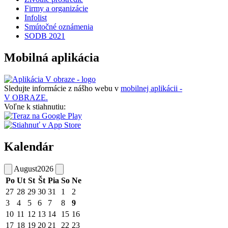
Firmy a organizácie
Infolist
Smútočné oznámenia
SODB 2021
Mobilná aplikácia
Sledujte informácie z nášho webu v
mobilnej aplikácii -
V OBRAZE.
Voľne k stiahnutiu:
Kalendár
August
2026
Po
Ut
St
Št
Pia
So
Ne
27
28
29
30
31
1
2
3
4
5
6
7
8
9
10
11
12
13
14
15
16
17
18
19
20
21
22
23