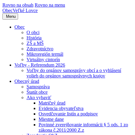
Rovno na obsah
Rovno na menu
Obec
Veľké Lovce
Menu
Obec
O obci
História
ZŠ a MŠ
Zdravotníctvo
Mikroregión termál
Virtuálny cintorín
Voľby - Referendum 2026
Voľby do orgánov samosprávy obcí a o vyhlásení
volieb do orgánov samosprávnych krajov
Obecný úrad
Samospráva
Štatút obce
Ako vybaviť
Matričný úrad
Evidencia obyvateľstva
Osvedčovanie listín a podpisov
Miestne dane
Povinné zverejňovanie informácii § 5 ods. 1 zo
zákona č.2011⁄2000 Z.z