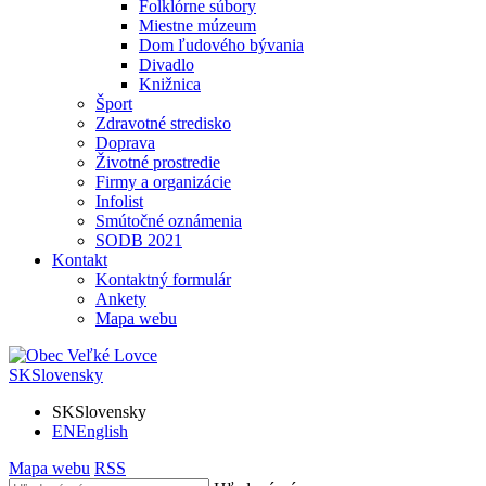
Folklórne súbory
Miestne múzeum
Dom ľudového bývania
Divadlo
Knižnica
Šport
Zdravotné stredisko
Doprava
Životné prostredie
Firmy a organizácie
Infolist
Smútočné oznámenia
SODB 2021
Kontakt
Kontaktný formulár
Ankety
Mapa webu
SK
Slovensky
SK
Slovensky
EN
English
Mapa webu
RSS