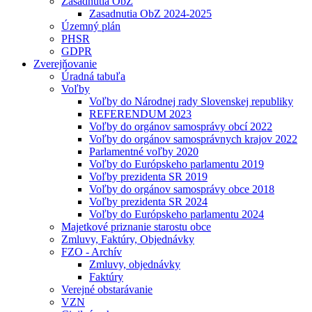
Zasadnutia ObZ
Zasadnutia ObZ 2024-2025
Územný plán
PHSR
GDPR
Zverejňovanie
Úradná tabuľa
Voľby
Voľby do Národnej rady Slovenskej republiky
REFERENDUM 2023
Voľby do orgánov samosprávy obcí 2022
Voľby do orgánov samosprávnych krajov 2022
Parlamentné voľby 2020
Voľby do Európskeho parlamentu 2019
Voľby prezidenta SR 2019
Voľby do orgánov samosprávy obce 2018
Voľby prezidenta SR 2024
Voľby do Európskeho parlamentu 2024
Majetkové priznanie starostu obce
Zmluvy, Faktúry, Objednávky
FZO - Archív
Zmluvy, objednávky
Faktúry
Verejné obstarávanie
VZN