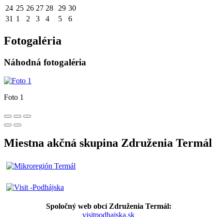
24
25
26
27
28
29
30
31
1
2
3
4
5
6
Fotogaléria
Náhodná fotogaléria
Foto 1
Miestna akčná skupina Združenia Termál
Spoločný web obcí Združenia Termál:
visitpodhajska.sk