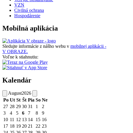
VZN
Civilná ochrana
Hospodárenie
Mobilná aplikácia
Sledujte informácie z nášho webu v
mobilnej aplikácii -
V OBRAZE.
Voľne k stiahnutiu:
Kalendár
August
2026
Po
Ut
St
Št
Pia
So
Ne
27
28
29
30
31
1
2
3
4
5
6
7
8
9
10
11
12
13
14
15
16
17
18
19
20
21
22
23
24
25
26
27
28
29
30