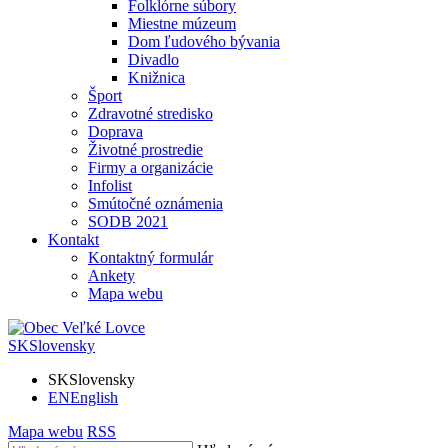
Folklórne súbory
Miestne múzeum
Dom ľudového bývania
Divadlo
Knižnica
Šport
Zdravotné stredisko
Doprava
Životné prostredie
Firmy a organizácie
Infolist
Smútočné oznámenia
SODB 2021
Kontakt
Kontaktný formulár
Ankety
Mapa webu
SK
Slovensky
SK
Slovensky
EN
English
Mapa webu
RSS