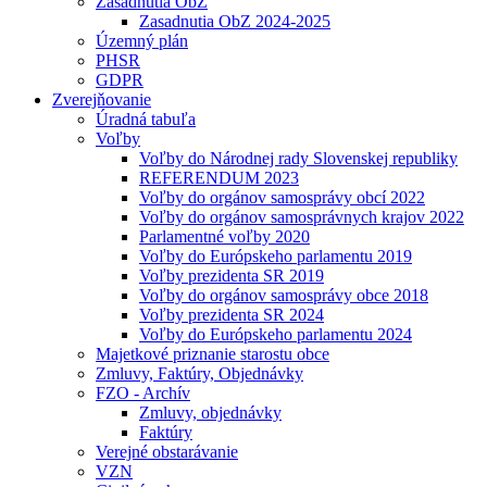
Zasadnutia ObZ
Zasadnutia ObZ 2024-2025
Územný plán
PHSR
GDPR
Zverejňovanie
Úradná tabuľa
Voľby
Voľby do Národnej rady Slovenskej republiky
REFERENDUM 2023
Voľby do orgánov samosprávy obcí 2022
Voľby do orgánov samosprávnych krajov 2022
Parlamentné voľby 2020
Voľby do Európskeho parlamentu 2019
Voľby prezidenta SR 2019
Voľby do orgánov samosprávy obce 2018
Voľby prezidenta SR 2024
Voľby do Európskeho parlamentu 2024
Majetkové priznanie starostu obce
Zmluvy, Faktúry, Objednávky
FZO - Archív
Zmluvy, objednávky
Faktúry
Verejné obstarávanie
VZN