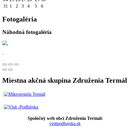
31
1
2
3
4
5
6
Fotogaléria
Náhodná fotogaléria
.
Miestna akčná skupina Združenia Termál
Spoločný web obcí Združenia Termál:
visitpodhajska.sk