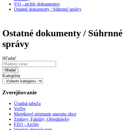
VO - archív dokumentov
Ostatné dokumenty ⁄ Súhrnné správy
Ostatné dokumenty / Súhrnné
správy
Hľadať
Hľadať
Kategória
Zverejňovanie
Úradná tabuľa
Voľby
Majetkové priznanie starostu obce
Zmluvy, Faktúry, Objednávky
FZO - Archív
Verejné obstarávanie