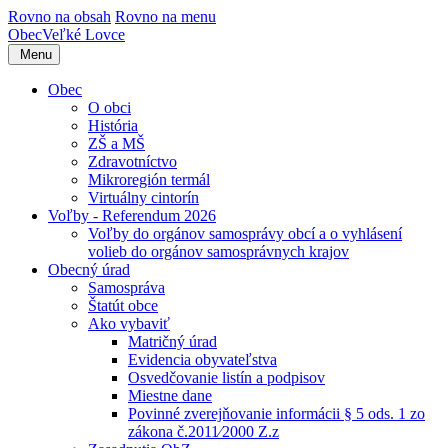
Rovno na obsah
Rovno na menu
Obec
Veľké Lovce
Menu
Obec
O obci
História
ZŠ a MŠ
Zdravotníctvo
Mikroregión termál
Virtuálny cintorín
Voľby - Referendum 2026
Voľby do orgánov samosprávy obcí a o vyhlásení
volieb do orgánov samosprávnych krajov
Obecný úrad
Samospráva
Štatút obce
Ako vybaviť
Matričný úrad
Evidencia obyvateľstva
Osvedčovanie listín a podpisov
Miestne dane
Povinné zverejňovanie informácii § 5 ods. 1 zo
zákona č.2011⁄2000 Z.z