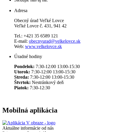
Adresa
Obecný úrad Veľké Lovce
Veľké Lovce č. 431, 941 42
Tel.: +421 35 6589 121
E-mail:
obecnyurad@velkelovce.sk
Web:
www.velkelovce.sk
Úradné hodiny
Pondelok:
7:30-12:00 13:00-15:30
Utorok:
7:30-12:00 13:00-15:30
Streda:
7:30-12:00 13:00-15:30
Štvrtok:
Nestránkový deň
Piatok:
7:30-12:30
Mobilná aplikácia
Aktuálne informácie od nás