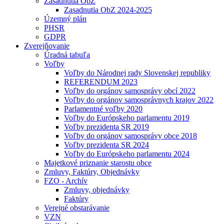
Zasadnutia ObZ
Zasadnutia ObZ 2024-2025
Územný plán
PHSR
GDPR
Zverejňovanie
Úradná tabuľa
Voľby
Voľby do Národnej rady Slovenskej republiky
REFERENDUM 2023
Voľby do orgánov samosprávy obcí 2022
Voľby do orgánov samosprávnych krajov 2022
Parlamentné voľby 2020
Voľby do Európskeho parlamentu 2019
Voľby prezidenta SR 2019
Voľby do orgánov samosprávy obce 2018
Voľby prezidenta SR 2024
Voľby do Európskeho parlamentu 2024
Majetkové priznanie starostu obce
Zmluvy, Faktúry, Objednávky
FZO - Archív
Zmluvy, objednávky
Faktúry
Verejné obstarávanie
VZN