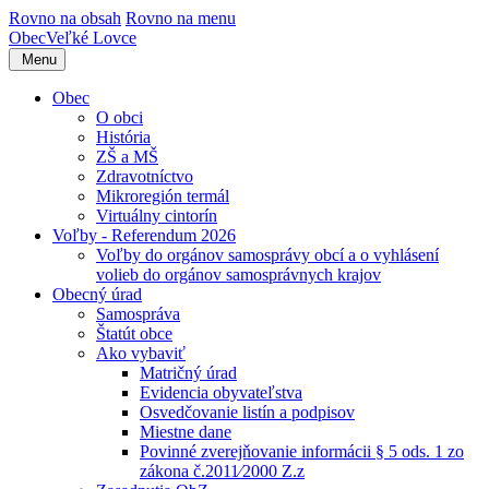
Rovno na obsah
Rovno na menu
Obec
Veľké Lovce
Menu
Obec
O obci
História
ZŠ a MŠ
Zdravotníctvo
Mikroregión termál
Virtuálny cintorín
Voľby - Referendum 2026
Voľby do orgánov samosprávy obcí a o vyhlásení
volieb do orgánov samosprávnych krajov
Obecný úrad
Samospráva
Štatút obce
Ako vybaviť
Matričný úrad
Evidencia obyvateľstva
Osvedčovanie listín a podpisov
Miestne dane
Povinné zverejňovanie informácii § 5 ods. 1 zo
zákona č.2011⁄2000 Z.z