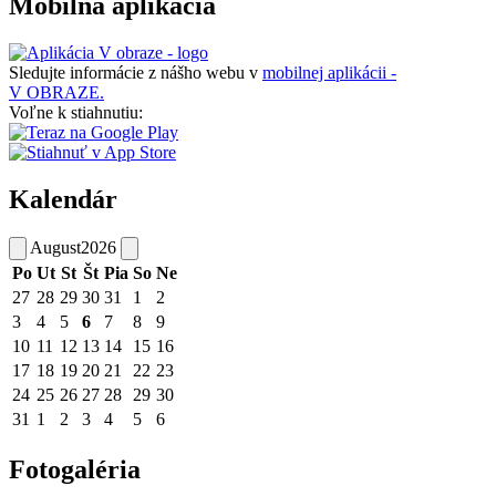
Mobilná aplikácia
Sledujte informácie z nášho webu v
mobilnej aplikácii -
V OBRAZE.
Voľne k stiahnutiu:
Kalendár
August
2026
Po
Ut
St
Št
Pia
So
Ne
27
28
29
30
31
1
2
3
4
5
6
7
8
9
10
11
12
13
14
15
16
17
18
19
20
21
22
23
24
25
26
27
28
29
30
31
1
2
3
4
5
6
Fotogaléria