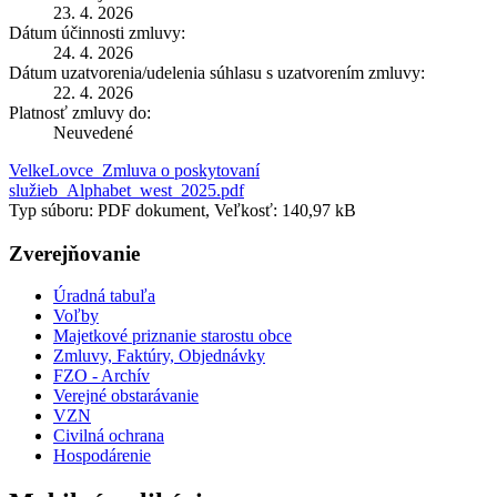
23. 4. 2026
Dátum účinnosti zmluvy:
24. 4. 2026
Dátum uzatvorenia/udelenia súhlasu s uzatvorením zmluvy:
22. 4. 2026
Platnosť zmluvy do:
Neuvedené
VelkeLovce_Zmluva o poskytovaní
služieb_Alphabet_west_2025.pdf
Typ súboru: PDF dokument, Veľkosť: 140,97 kB
Zverejňovanie
Úradná tabuľa
Voľby
Majetkové priznanie starostu obce
Zmluvy, Faktúry, Objednávky
FZO - Archív
Verejné obstarávanie
VZN
Civilná ochrana
Hospodárenie