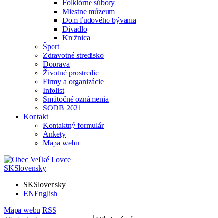
Folklórne súbory
Miestne múzeum
Dom ľudového bývania
Divadlo
Knižnica
Šport
Zdravotné stredisko
Doprava
Životné prostredie
Firmy a organizácie
Infolist
Smútočné oznámenia
SODB 2021
Kontakt
Kontaktný formulár
Ankety
Mapa webu
SK
Slovensky
SK
Slovensky
EN
English
Mapa webu
RSS