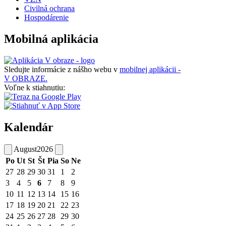
Civilná ochrana
Hospodárenie
Mobilná aplikácia
Sledujte informácie z nášho webu v
mobilnej aplikácii -
V OBRAZE.
Voľne k stiahnutiu:
Kalendár
August
2026
Po
Ut
St
Št
Pia
So
Ne
27
28
29
30
31
1
2
3
4
5
6
7
8
9
10
11
12
13
14
15
16
17
18
19
20
21
22
23
24
25
26
27
28
29
30