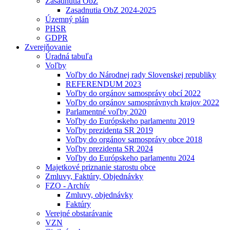
Zasadnutia ObZ
Zasadnutia ObZ 2024-2025
Územný plán
PHSR
GDPR
Zverejňovanie
Úradná tabuľa
Voľby
Voľby do Národnej rady Slovenskej republiky
REFERENDUM 2023
Voľby do orgánov samosprávy obcí 2022
Voľby do orgánov samosprávnych krajov 2022
Parlamentné voľby 2020
Voľby do Európskeho parlamentu 2019
Voľby prezidenta SR 2019
Voľby do orgánov samosprávy obce 2018
Voľby prezidenta SR 2024
Voľby do Európskeho parlamentu 2024
Majetkové priznanie starostu obce
Zmluvy, Faktúry, Objednávky
FZO - Archív
Zmluvy, objednávky
Faktúry
Verejné obstarávanie
VZN