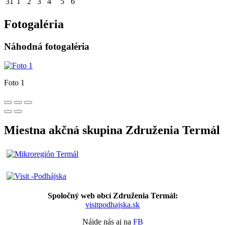
31
1
2
3
4
5
6
Fotogaléria
Náhodná fotogaléria
Foto 1
Miestna akčná skupina Združenia Termál
Spoločný web obcí Združenia Termál:
visitpodhajska.sk
Nájde nás aj na
FB