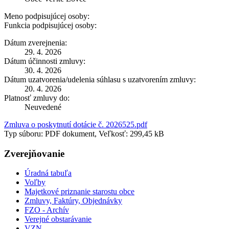
Meno podpisujúcej osoby:
Funkcia podpisujúcej osoby:
Dátum zverejnenia:
29. 4. 2026
Dátum účinnosti zmluvy:
30. 4. 2026
Dátum uzatvorenia/udelenia súhlasu s uzatvorením zmluvy:
20. 4. 2026
Platnosť zmluvy do:
Neuvedené
Zmluva o poskytnutí dotácie č. 2026525.pdf
Typ súboru: PDF dokument, Veľkosť: 299,45 kB
Zverejňovanie
Úradná tabuľa
Voľby
Majetkové priznanie starostu obce
Zmluvy, Faktúry, Objednávky
FZO - Archív
Verejné obstarávanie
VZN