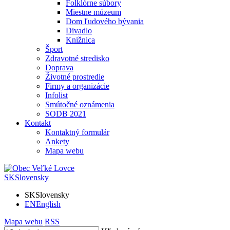
Folklórne súbory
Miestne múzeum
Dom ľudového bývania
Divadlo
Knižnica
Šport
Zdravotné stredisko
Doprava
Životné prostredie
Firmy a organizácie
Infolist
Smútočné oznámenia
SODB 2021
Kontakt
Kontaktný formulár
Ankety
Mapa webu
SK
Slovensky
SK
Slovensky
EN
English
Mapa webu
RSS