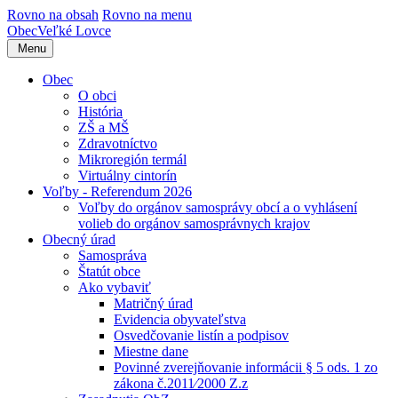
Rovno na obsah
Rovno na menu
Obec
Veľké Lovce
Menu
Obec
O obci
História
ZŠ a MŠ
Zdravotníctvo
Mikroregión termál
Virtuálny cintorín
Voľby - Referendum 2026
Voľby do orgánov samosprávy obcí a o vyhlásení
volieb do orgánov samosprávnych krajov
Obecný úrad
Samospráva
Štatút obce
Ako vybaviť
Matričný úrad
Evidencia obyvateľstva
Osvedčovanie listín a podpisov
Miestne dane
Povinné zverejňovanie informácii § 5 ods. 1 zo
zákona č.2011⁄2000 Z.z